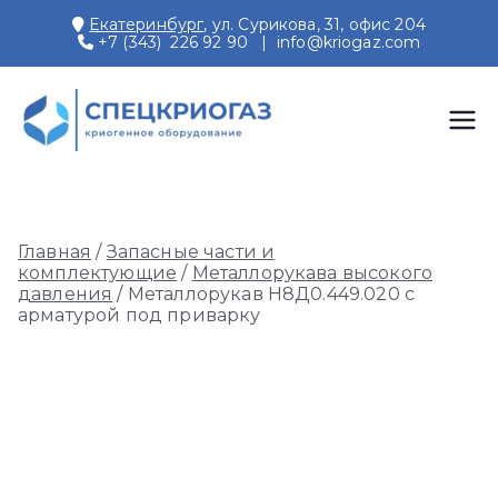
Перейти
Екатеринбург
, ул. Сурикова, 31, офис 204
к
+7 (343) 226 92 90
|
info@kriogaz.com
содержимому
СПЕЦКРИОГАЗ
Производство и поставки
криогенного оборудования,
газовых рамп, моноблоков
Главная
/
Запасные части и
комплектующие
/
Металлорукава высокого
давления
/ Металлорукав Н8Д0.449.020 с
арматурой под приварку