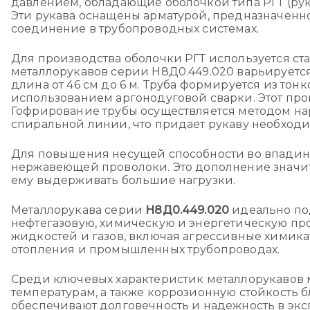
давлением, обладающие оболочкой типа РГТ (рук
Эти рукава оснащены арматурой, предназначенн
соединение в трубопроводных системах.
Для производства оболочки РГТ используется стал
металлорукавов серии Н8Д0.449.020 варьируется 
длина от 46 см до 6 м. Труба формируется из тонк
использованием аргонодуговой сварки. Этот про
Гофрирование трубы осуществляется методом 
спиральной линии, что придает рукаву необходи
Для повышения несущей способности во впадину
нержавеющей проволоки. Это дополнение значит
ему выдерживать большие нагрузки.
Металлорукава серии
Н8Д0.449.020
идеально под
нефтегазовую, химическую и энергетическую пр
жидкостей и газов, включая агрессивные химика
отопления и промышленных трубопроводах.
Среди ключевых характеристик металлорукавов 
температурам, а также коррозионную стойкость 
обеспечивают долговечность и надежность в экс