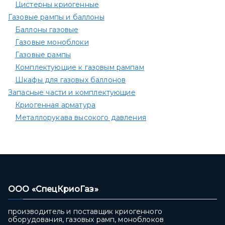
Цистерны криогенные
Газовые рампы и баллоны
Баллоны газовые
Газовые моноблоки
Газовые рампы
Комплектующие к газовым рампам​
Шкафы для газовых баллонов
Запасные части и комплектующие
Криогенная арматура
Металлорукава высокого давления
ООО «СпецКриоГаз»
производитель и поставщик криогенного
оборудования, газовых рамп, моноблоков