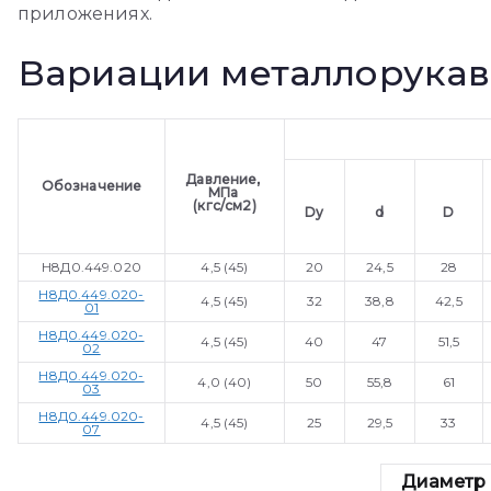
приложениях.
Вариации металлорукав
Давление,
Обозначение
МПа
(кгс/см2)
Dy
d
D
Н8Д0.449.020
4,5 (45)
20
24,5
28
Н8Д0.449.020-
4,5 (45)
32
38,8
42,5
01
Н8Д0.449.020-
4,5 (45)
40
47
51,5
02
Н8Д0.449.020-
4,0 (40)
50
55,8
61
03
Н8Д0.449.020-
4,5 (45)
25
29,5
33
07
Диаметр