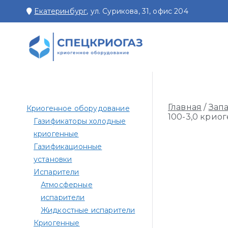
Перейти
Екатеринбург
, ул. Сурикова, 31, офис 204
к
содержимому
СПЕЦКРИОГАЗ
Производство и поставк
Главная
/
Зап
Криогенное оборудование
100-3,0 крио
Газификаторы холодные
криогенные
Газификационные
установки
Испарители
Атмосферные
испарители
Жидкостные испарители
Криогенные