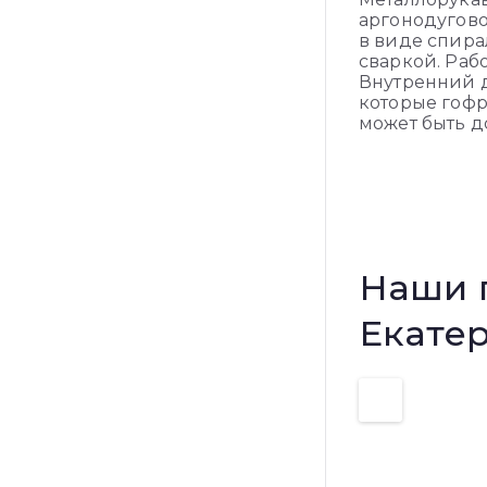
аргонодугово
в виде спира
сваркой. Раб
Внутренний ди
которые гофр
может быть д
Наши 
Екате