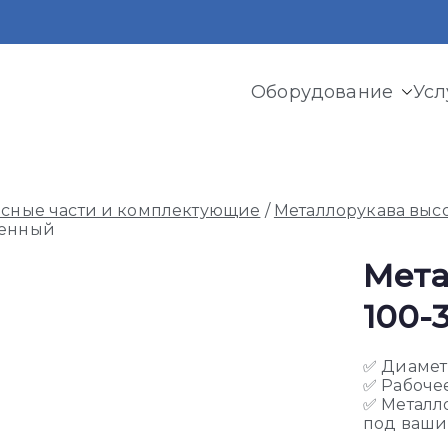
Оборудование
Усл
и криогенного оборудования, газовых рамп, моноблоков
асные части и комплектующие
/
Металлорукава выс
генный
Мета
100-
✅ Диамет
✅ Рабочее
✅ Металл
под ваши