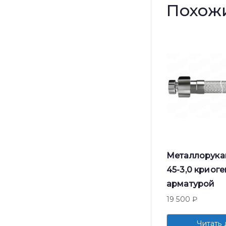
Похож
Металлорука
45-3,0 криог
арматурой
19 500
₽
Читать 