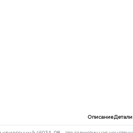
Описание
Детали
 криогенный 4603А-08 – это герметичная конструк