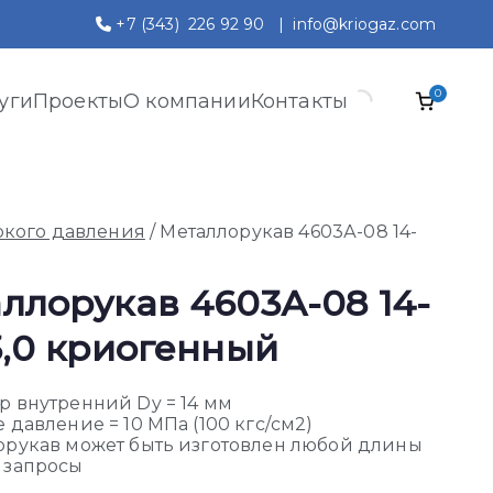
+7 (343) 226 92 90
|
info@kriogaz.com
0
уги
Проекты
О компании
Контакты
окого давления
/ Металлорукав 4603А-08 14-
ллорукав 4603А-08 14-
3,0 криогенный
р внутренний Dy = 14 мм
 давление = 10 МПа (100 кгс/см2)
орукав может быть изготовлен любой длины
 запросы