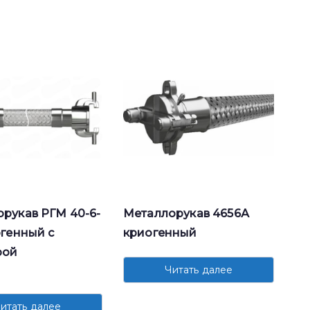
рукав РГМ 40-6-
Металлорукав 4656А
огенный с
криогенный
рой
Читать далее
итать далее