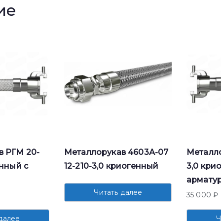
ие
в РГМ 20-
Металлорукав 4603А-07
Металло
енный с
12-210-3,0 криогенный
3,0 кри
армату
Читать далее
35 000
₽
далее
Ч