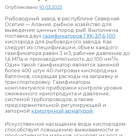
Опубликовано
10.03.2025
Рыбоводный завод в республике Северная
Осетия — Алания, рыбное хозяйство для
выведения ценных пород рыб. Выполнена
поставка двух
газификаторов ГХК-3/1,6-100
кислорода для рыбоводного завода. Как
следует из спецификации, объем каждого
газификатора равен 3 м3, рабочее давление до
3
1,6 МПа и производительность до 100 нм
/ч.
Один такой газификатор является заменой
более 400 штук 40-литровых кислородных
баллонов, сокращая расходы на заправку и
транспортировку. Газификаторы
комплектуются приборами контроля уровня
сжиженного криопродукта и давления,
системой трубопроводов, а также
предохранительной, регулирующей и
запорной
криогенной арматурой
.
Искусственное насыщение воды кислородом
способствует повышению выживаемости и
продуктивности мальков, ускоряет их рост и