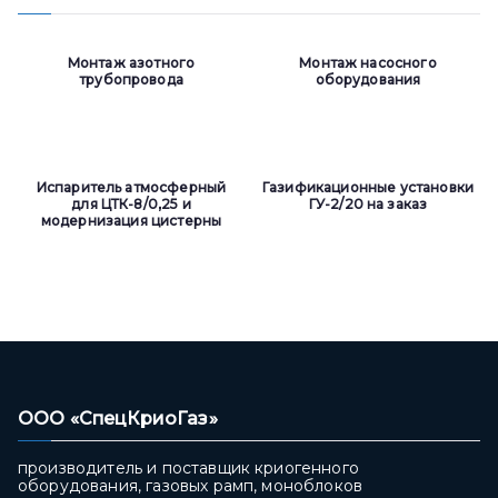
Монтаж азотного
Монтаж насосного
трубопровода
оборудования
Испаритель атмосферный
Газификационные установки
для ЦТК-8/0,25 и
ГУ-2/20 на заказ
модернизация цистерны
ООО «СпецКриоГаз»
производитель и поставщик криогенного
оборудования, газовых рамп, моноблоков