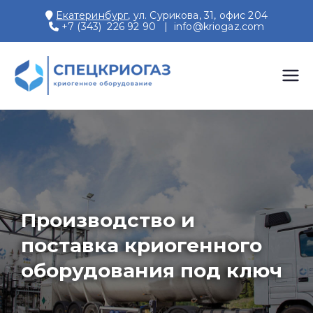
Екатеринбург
, ул. Сурикова, 31, офис 204
+7 (343) 226 92 90
|
info@kriogaz.com
СПЕЦКРИОГАЗ
Производство и поставки
криогенного оборудования,
газовых рамп, моноблоков
Производство и
поставка криогенного
оборудования под ключ