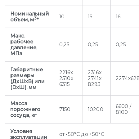
Номинальный
10
15
16
3
объем, м
*
Макс.
рабочее
0,25
0,25
0,25
давление,
МПа
Габаритные
2216х
2316х
размеры
2510х
2741х
2274х62
(ДхШхВ) или
6315
8293
(DxШ), мм
Масса
6600 /
порожнего
7150
10200
8100
сосуда, кг
Условия
от -50°С до +50°С
эксплуатации