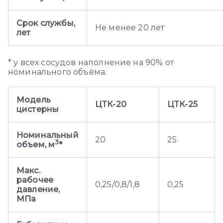
Срок службы,
Не менее 20 лет
лет
* у всех сосудов наполнение на 90% от
номинального объёма.
Модель
ЦТК-20
ЦТК-25
цистерны
Номинальный
20
25
3
объем, м
*
Макс.
рабочее
0,25/0,8/1,8
0,25
давление,
МПа