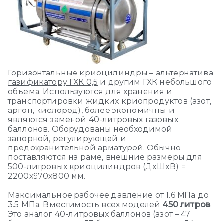
Горизонтальные криоцилиндры – альтернатива
газификатору ГХК 0,5
и другим ГХК небольшого
объема. Используются для хранения и
транспортировки жидких криопродуктов (азот,
аргон, кислород), более экономичны и
являются заменой 40-литровых газовых
баллонов. Оборудованы необходимой
запорной, регулирующей и
предохранительной арматурой. Обычно
поставляются на раме, внешние размеры для
500-литровых криоцилиндров (ДxШxВ) =
2200х970х800 мм.
Максимальное рабочее давление от 1.6 МПа до
3.5 МПа. Вместимость всех моделей
450 литров
.
Это аналог 40-литровых баллонов (азот – 47