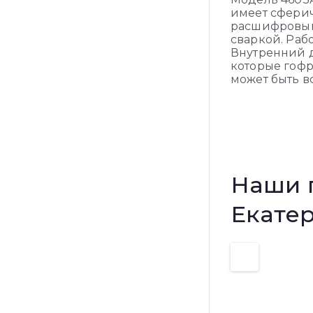
имеет сферич
расшифровыва
сваркой. Раб
Внутренний ди
которые гофр
может быть в
Наши 
Екате