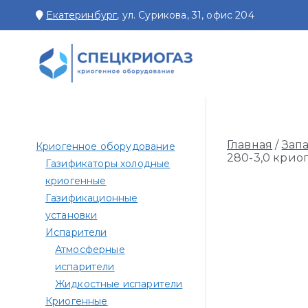
Перейти
Екатеринбург
, ул. Сурикова, 31, офис 204
к
содержимому
СПЕЦКРИОГАЗ
Производство и поставк
Главная
/
Зап
Криогенное оборудование
280-3,0 крио
Газификаторы холодные
криогенные
Газификационные
установки
Испарители
Атмосферные
испарители
Жидкостные испарители
Криогенные