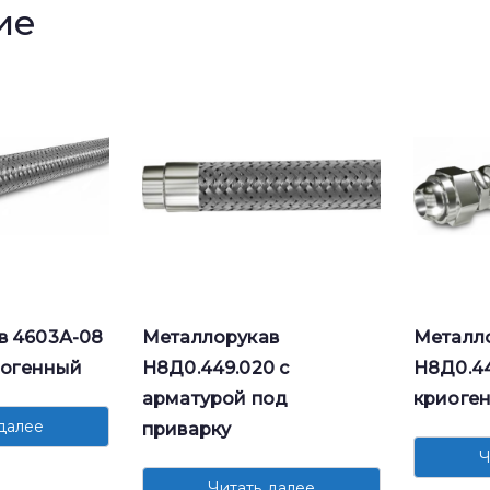
ие
в 4603А-08
Металлорукав
Металл
риогенный
Н8Д0.449.020 с
Н8Д0.44
арматурой под
криоге
далее
приварку
Ч
Читать далее