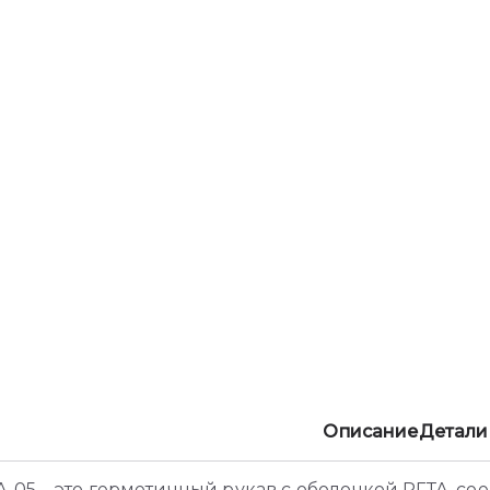
Описание
Детали
-05 – это герметичный рукав с оболочкой РГТА, с