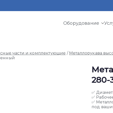
Оборудование
Усл
и криогенного оборудования, газовых рамп, моноблоков
асные части и комплектующие
/
Металлорукава выс
генный
Мета
280-
✅ Диамет
✅ Рабочее
✅ Металл
под ваши