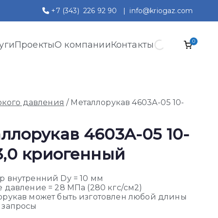
+7 (343) 226 92 90
|
info@kriogaz.com
0
уги
Проекты
О компании
Контакты
окого давления
/ Металлорукав 4603А-05 10-
ллорукав 4603А-05 10-
3,0 криогенный
р внутренний Dy = 10 мм
 давление = 28 МПа (280 кгс/см2)
орукав может быть изготовлен любой длины
 запросы