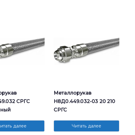
орукав
Металлорукав
9.032 СРГС
Н8Д0.449.032-03 20 210
нный
СРГС
итать далее
Читать далее