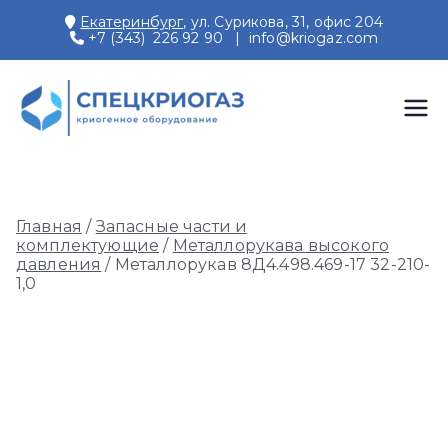
Перейти
Екатеринбург
, ул. Сурикова, 31, офис 204
к
+7 (343) 226 92 90
|
info@kriogaz.com
содержимому
СПЕЦКРИОГАЗ
Производство и поставки
криогенного оборудования,
газовых рамп, моноблоков
Главная
/
Запасные части и
комплектующие
/
Металлорукава высокого
давления
/ Металлорукав 8Д4.498.469-17 32-210-
1,0