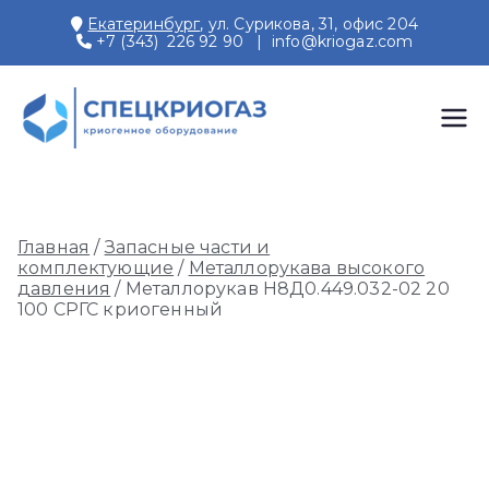
Перейти
Екатеринбург
, ул. Сурикова, 31, офис 204
к
+7 (343) 226 92 90
|
info@kriogaz.com
содержимому
СПЕЦКРИОГАЗ
Производство и поставки
криогенного оборудования,
газовых рамп, моноблоков
Главная
/
Запасные части и
комплектующие
/
Металлорукава высокого
давления
/ Металлорукав Н8Д0.449.032-02 20
100 СРГС криогенный