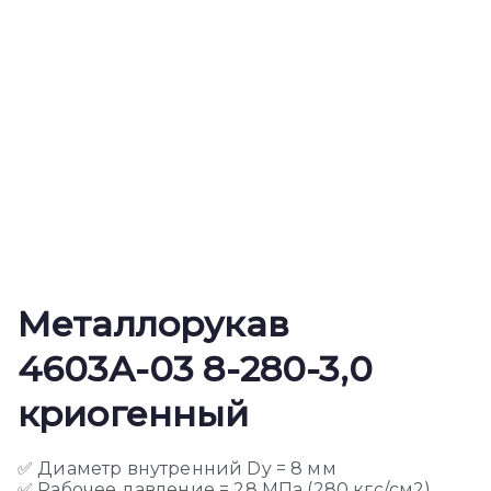
Металлорукав
4603А-03 8-280-3,0
криогенный
✅ Диаметр внутренний Dy = 8 мм
✅ Рабочее давление = 28 МПа (280 кгс/см2)