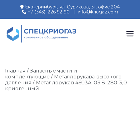
Перейти
Екатеринбург
, ул. Сурикова, 31, офис 204
к
+7 (343) 226 92 90
|
info@kriogaz.com
содержимому
СПЕЦКРИОГАЗ
Производство и поставки
криогенного оборудования,
газовых рамп, моноблоков
Главная
/
Запасные части и
комплектующие
/
Металлорукава высокого
давления
/ Металлорукав 4603А-03 8-280-3,0
криогенный