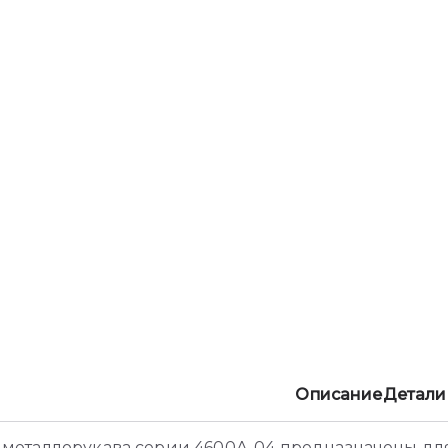
Описание
Детали
 металлорукава серии 4600А-04 предназначены дл