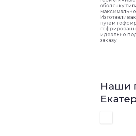
оболочку тип
максимальное
Изготавливаю
путем гофри
гофрированн
идеально под
заказу.
Наши 
Екате