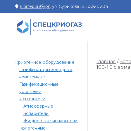
Перейти
Екатеринбург
, ул. Сурикова, 31, офис 204
к
содержимому
СПЕЦКРИОГАЗ
Производство и поставк
Главная
/
Зап
Криогенное оборудование
100-1,0 с арм
Газификаторы холодные
криогенные
Газификационные
установки
Испарители
Атмосферные
испарители
Жидкостные испарители
Криогенные