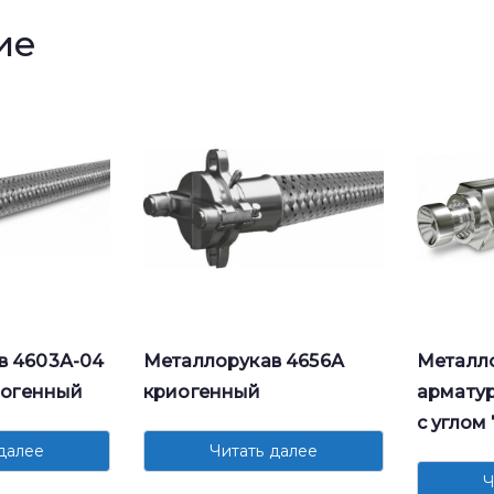
ие
в 4603А-04
Металлорукав 4656А
Металло
риогенный
криогенный
арматур
с углом
далее
Читать далее
Ч