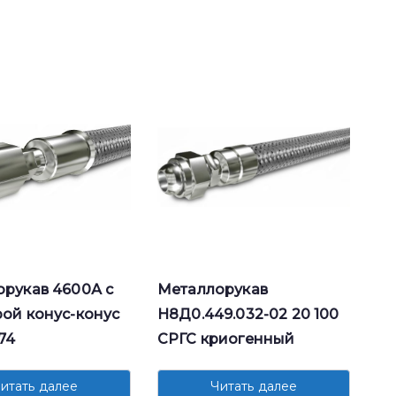
рукав 4600А с
Металлорукав
ой конус-конус
Н8Д0.449.032-02 20 100
 74
СРГС криогенный
итать далее
Читать далее