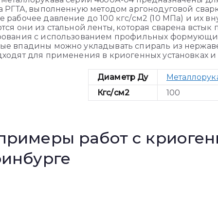
а РГТА, выполненную методом аргонодуговой свар
 рабочее давление до 100 кгс/см2 (10 МПа) и их вн
тся они из стальной ленты, которая сварена всты
рования с использованием профильных формующих
ые впадины можно укладывать спираль из нержав
ходят для применения в криогенных установках и
Диаметр Ду
Металлорука
Кгс/см2
100
примеры работ с криоге
ринбурге