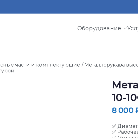
Оборудование
Усл
и криогенного оборудования, газовых рамп, моноблоков
асные части и комплектующие
/
Металлорукава выс
атурой
Мета
10-1
8 000
✅ Диамет
✅ Рабочее
✅ Металл