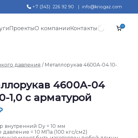
+7 (343) 226 92 90
|
info@kriogaz.com
0
уги
Проекты
О компании
Контакты
окого давления
/ Металлорукав 4600А-04 10-
ллорукав 4600А-04
00-1,0 с арматурой
₽
р внутренний Dy = 10 мм
 давление = 10 МПа (100 кгс/см2)
орукав может быть изготовлен любой длины