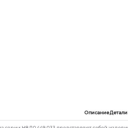
Описание
Детали
а серии Н8Д0.449.033 представляют собой издели