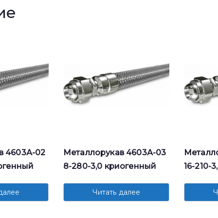
ие
в 4603А-02
Металлорукав 4603А-03
Металло
иогенный
8-280-3,0 криогенный
16-210-
далее
Читать далее
Ч