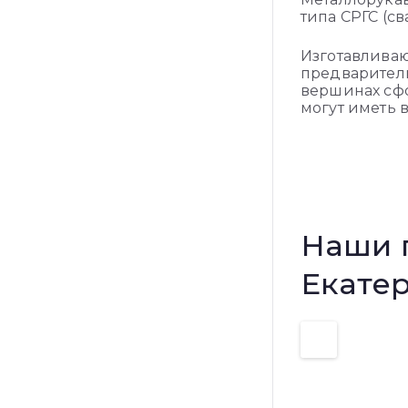
типа СРГС (св
Изготавливаю
предваритель
вершинах сфо
могут иметь в
Наши 
Екате