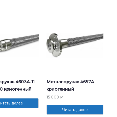
рукав 4603А-11
Металлорукав 4657А
3,0 криогенный
криогенный
15 000
₽
итать далее
Читать далее