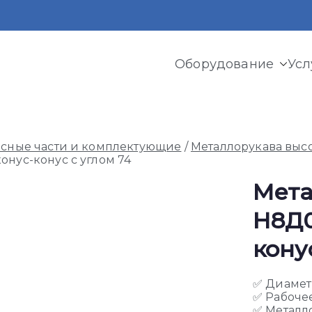
Оборудование
Усл
и криогенного оборудования, газовых рамп, моноблоков
асные части и комплектующие
/
Металлорукава выс
онус-конус с углом 74
Мета
Н8Д0
кону
✅ Диамет
✅ Рабочее
✅ Металл