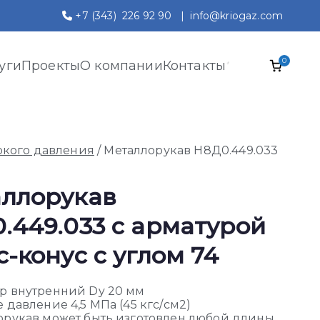
+7 (343) 226 92 90
|
info@kriogaz.com
0
уги
Проекты
О компании
Контакты
окого давления
/ Металлорукав Н8Д0.449.033
ллорукав
.449.033 с арматурой
с-конус с углом 74
р внутренний Dy 20 мм
 давление 4,5 МПа (45 кгс/см2)
орукав может быть изготовлен любой длины