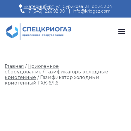
Перейти
Екатеринбург
, ул. Сурикова, 31, офис 204
к
+7 (343) 226 92 90
|
info@kriogaz.com
содержимому
СПЕЦКРИОГАЗ
Производство и поставки
криогенного оборудования,
газовых рамп, моноблоков
Главная
/
Криогенное
оборудование
/
Газификаторы холодные
криогенные
/ Газификатор холодный
криогенный ГХК-6/1,6