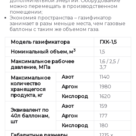
дополнительной энергии. Оборудование
можно перемещать в производственном
помещении;
Экономия пространства – газификатор
занимает в разы меньше места, чем газовые
баллоны с таким же объемом газа.
Модель газификатора
ГХК-1,5
3
Номинальный объем, м
1,5
Максимальное рабочее
1,6 / 2,5 /
давление, МПа
3,7
Азот
1140
Максимальное
количество
Аргон
1980
хранящегося
продукта, кг
Кислород
1620
Азот
159
Эквивалент по
40л баллонам,
Аргон
177
шт
Кислород
180
Габаритные размеры
1215 х