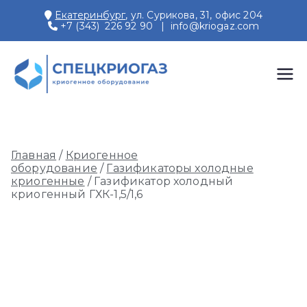
Перейти
Екатеринбург
, ул. Сурикова, 31, офис 204
к
+7 (343) 226 92 90
|
info@kriogaz.com
содержимому
СПЕЦКРИОГАЗ
Производство и поставки
криогенного оборудования,
газовых рамп, моноблоков
Главная
/
Криогенное
оборудование
/
Газификаторы холодные
криогенные
/ Газификатор холодный
криогенный ГХК-1,5/1,6