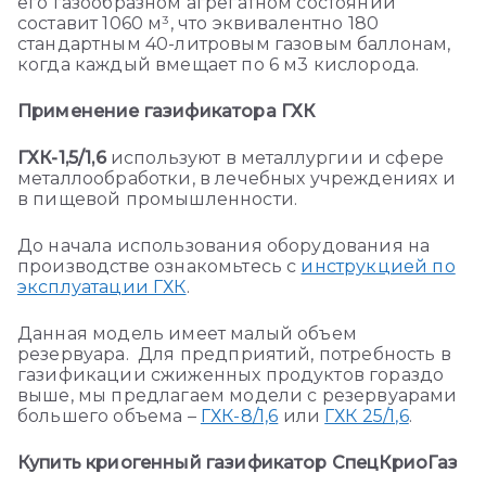
его газообразном агрегатном состоянии
составит
1060
м³,
что эквивалентно 180
стандартным 40-литровым газовым баллонам,
когда каждый вмещает по 6 м3 кислорода.
Применение газификатора ГХК
ГХК-1,5/1,6
используют в металлургии и сфере
металлообработки, в лечебных учреждениях и
в пищевой промышленности.
До начала использования оборудования на
производстве ознакомьтесь с
инструкцией по
эксплуатации ГХК
.
Данная модель имеет малый объем
резервуара. Для предприятий, потребность в
газификации сжиженных продуктов гораздо
выше, мы предлагаем модели с резервуарами
большего объема –
ГХК-8/1,6
или
ГХК 25/1,6
.
Купить криогенный газификатор СпецКриоГаз