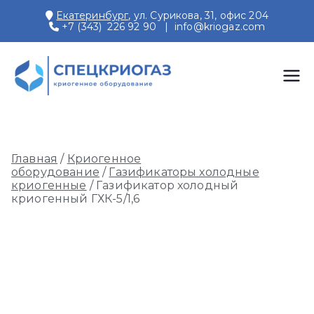
Перейти
Екатеринбург
, ул. Сурикова, 31, офис 204
к
+7 (343) 226 92 90
|
info@kriogaz.com
содержимому
СПЕЦКРИОГАЗ
Производство и поставки
криогенного оборудования,
газовых рамп, моноблоков
Главная
/
Криогенное
оборудование
/
Газификаторы холодные
криогенные
/ Газификатор холодный
криогенный ГХК-5/1,6