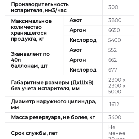
Производительность
300
испарителя, нм3/час
Азот
3800
Максимальное
количество
Аргон
6650
хранящегося
продукта, кг
Кислород
5400
Азот
552
Эквивалент по
40л
Аргон
662
баллонам, шт
Кислород
677
2300 х
Габаритные размеры (ДхШхВ),
2300 х
без учета испарителя, мм
5000
Диаметр наружного цилиндра,
1612
мм
Масса резервуара, не более, кг
3400
Не
Срок службы, лет
менее