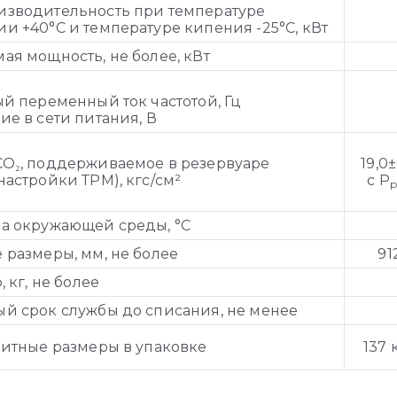
изводительность при температуре
и +40°С и температуре кипения -25°С, кВт
ая мощность, не более, кВт
ый переменный ток частотой, Гц
ие в сети питания, В
О₂, поддерживаемое в резервуаре
19,0
настройки ТРМ), кгс/см²
с Р
р
а окружающей среды, °С
 размеры, мм, не более
91
, кг, не более
й срок службы до списания, не менее
ритные размеры в упаковке
137 к