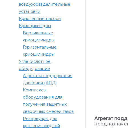
воздухоразделительные
установки
Криогенные насосы
Криоцилиндры
Вертикальные
криоцилиндры
Горизонтальные
криоцилиндры
Углекислотное
оборудование
Агрегаты поддержания
давления (АПД)
Комплексы
оборудования для
получения защитных
сварочных смесей газов
Агрегат под
Резервуары для
предназначен
хранения жидкой