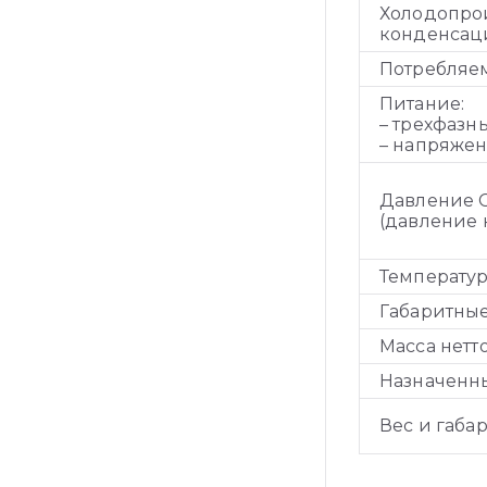
Холодопро
конденсаци
Потребляем
Питание:
– трехфазн
– напряжен
Давление С
(давление 
Температур
Габаритные
Масса нетто
Назначенны
Вес и габа