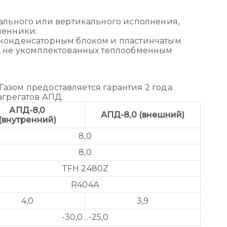
ального или вертикального исполнения,
менники.
конденсаторным блоком и пластинчатым
, не укомплектованных теплообменным
Газом предоставляется гарантия 2 года.
агрегатов АПД.
АПД-8,0
АПД-8,0 (внешний)
(внутренний)
8,0
8,0
TFH 2480Z
R404А
4,0
3,9
-30,0…-25,0