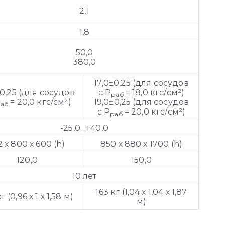
2,1
1,8
50,0
380,0
17,0±0,25 (для сосудов
±0,25 (для сосудов
с Р
= 18,0 кгс/см²)
раб.
= 20,0 кгс/см²)
19,0±0,25 (для сосудов
аб.
с Р
= 20,0 кгс/см²)
раб.
-25,0…+40,0
2 х 800 х 600 (h)
850 х 880 х 1700 (h)
120,0
150,0
10 лет
163 кг (1,04 х 1,04 х 1,87
г (0,96 х 1 х 1,58 м)
м)