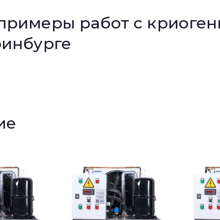
примеры работ с криоге
ринбурге
ие