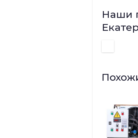
Наши 
Екате
Похож