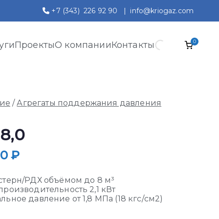
+7 (343) 226 92 90
|
info@kriogaz.com
0
уги
Проекты
О компании
Контакты
ние
/
Агрегаты поддержания давления
8,0
00
₽
стерн/РДХ объёмом до 8 м³
производительность 2,1 кВт
ьное давление от 1,8 МПа (18 кгс/см2)