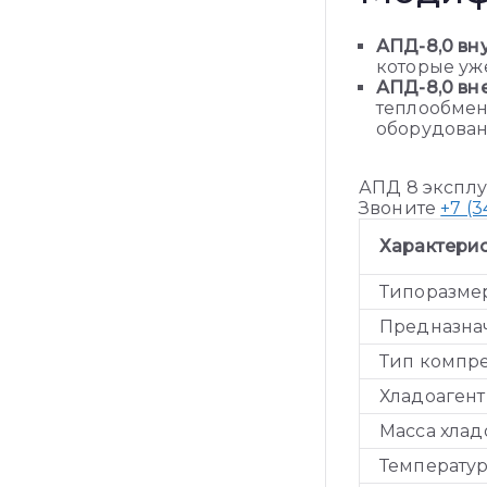
АПД-8,0 вн
которые уж
АПД-8,0 вн
теплообмен
оборудован
АПД 8 эксплу
Звоните
+7 (3
Характери
Типоразмер
Предназнач
Тип компре
Хладоагент
Масса хладо
Температур