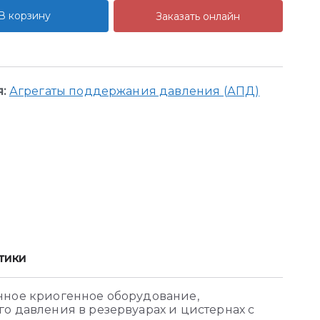
В корзину
Заказать онлайн
я:
Агрегаты поддержания давления (АПД)
тики
нное криогенное оборудование,
о давления в резервуарах и цистернах с