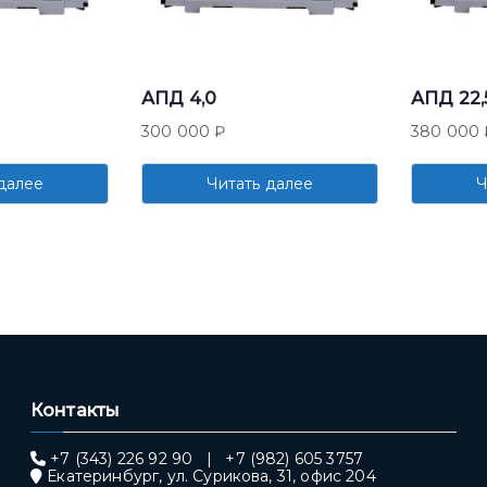
АПД 4,0
АПД 22,
300 000
₽
380 000
далее
Читать далее
Ч
Контакты
+7 (343) 226 92 90
|
+7 (982) 605 3757
Екатеринбург, ул. Сурикова, 31, офис 204