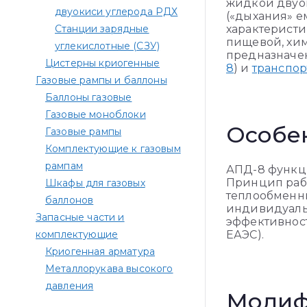
жидкой двуок
двуокиси углерода РДХ
(«дыхания» е
Станции зарядные
характеристи
пищевой, хим
углекислотные (СЗУ)
предназначен
Цистерны криогенные
8
) и
транспо
Газовые рампы и баллоны
Баллоны газовые
Газовые моноблоки
Особе
Газовые рампы
Комплектующие к газовым
рампам​
АПД-8 функци
Принцип рабо
Шкафы для газовых
теплообменни
баллонов
индивидуальн
Запасные части и
эффективнос
комплектующие
ЕАЭС).
Криогенная арматура
Металлорукава высокого
давления
Модиф