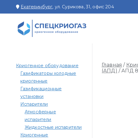
Перейти
Екатеринбург
, ул. Сурикова, 31, офис 204
к
содержимому
СПЕЦКРИОГАЗ
Производство и поставк
Главная
/
Кри
Криогенное оборудование
(АПД)
/ АПД 8
Газификаторы холодные
криогенные
Газификационные
установки
Испарители
Атмосферные
испарители
Жидкостные испарители
Криогенные