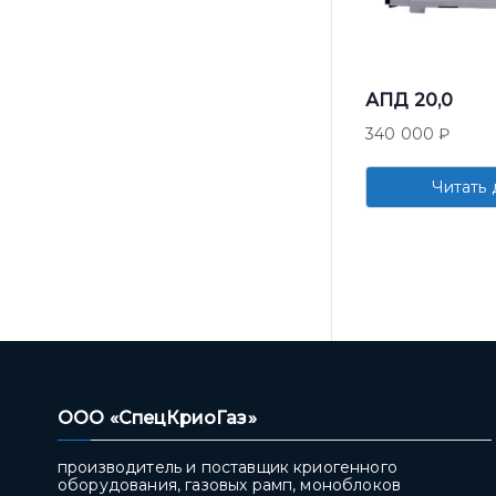
АПД 20,0
340 000
₽
Читать 
ООО «СпецКриоГаз»
производитель и поставщик криогенного
оборудования, газовых рамп, моноблоков