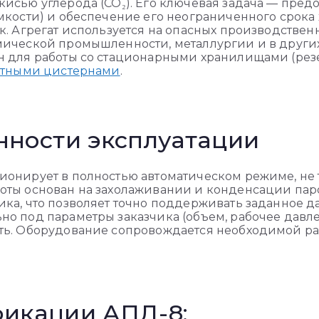
исью углерода (CO₂). Его ключевая задача — пред
мкости) и обеспечение его неограниченного срока
к. Агрегат используется на опасных производствен
ической промышленности, металлургии и в других 
 для работы со стационарными хранилищами (рез
ртными цистернами
.
нности эксплуатации
онирует в полностью автоматическом режиме, не т
ты основан на захолаживании и конденсации пар
ка, что позволяет точно поддерживать заданное д
о под параметры заказчика (объем, рабочее давл
ть. Оборудование сопровождается необходимой р
икации АПД-8: