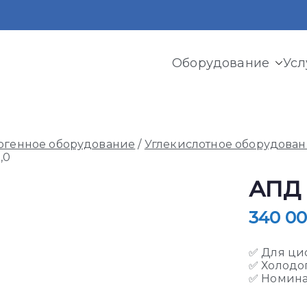
Оборудование
Усл
и криогенного оборудования, газовых рамп, моноблоков
огенное оборудование
/
Углекислотное оборудова
,0
АПД 
340 0
✅ Для ци
✅ Холодо
✅ Номинал