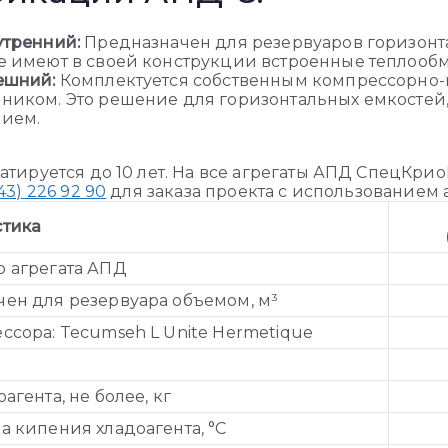
утренний:
Предназначен для резервуаров горизонт
е имеют в своей конструкции встроенные теплооб
ешний:
Комплектуется собственным компрессорно-
ником. Это решение для горизонтальных емкостей
ием.
атируется до 10 лет. На все агрегаты АПД СпецКрио
43) 226 92 90
для заказа проекта с использованием 
стика
 агрегата АПД
ен для резервуара объемом, м³
ссора: Tecumseh L Unite Hermetique
агента, не более, кг
а кипения хладоагента, °С