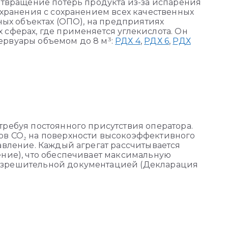
отвращение потерь продукта из-за испарения
 хранения с сохранением всех качественных
ных объектах (ОПО), на предприятиях
сферах, где применяется углекислота. Он
ервуары объемом до 8 м³:
РДХ 4
,
РДХ 6
,
РДХ
ребуя постоянного присутствия оператора.
ов CO₂ на поверхности высокоэффективного
авление. Каждый агрегат рассчитывается
ение), что обеспечивает максимальную
азрешительной документацией (Декларация