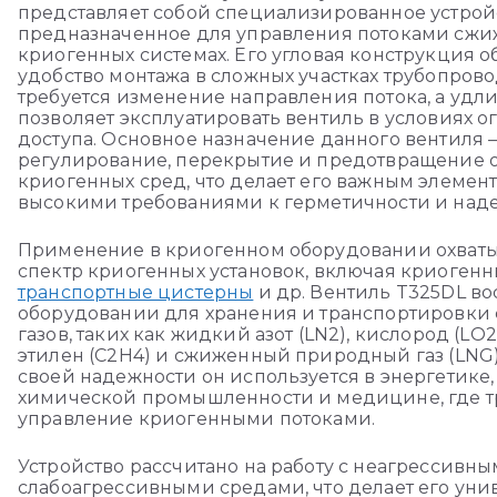
представляет собой специализированное устрой
предназначенное для управления потоками сжиж
криогенных системах. Его угловая конструкция 
удобство монтажа в сложных участках трубопрово
требуется изменение направления потока, а уд
позволяет эксплуатировать вентиль в условиях 
доступа. Основное назначение данного вентиля 
регулирование, перекрытие и предотвращение о
криогенных сред, что делает его важным элемент
высокими требованиями к герметичности и над
Применение в криогенном оборудовании охват
спектр криогенных установок, включая криогенн
транспортные цистерны
и др. Вентиль T325DL во
оборудовании для хранения и транспортировки
газов, таких как жидкий азот (LN2), кислород (LO2)
этилен (C2H4) и сжиженный природный газ (LNG)
своей надежности он используется в энергетике,
химической промышленности и медицине, где тр
управление криогенными потоками.
Устройство рассчитано на работу с неагрессивны
слабоагрессивными средами, что делает его ун