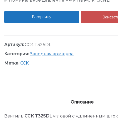
✅ Номинальное давление = 4 МПа (40 кгс/см2)
В корзину
Заказат
Артикул:
CCK-T325DL
Категория:
Запорная арматура
Метка:
CCK
Описание
Вентиль
CCK T325DL
угловой с удлиненным што