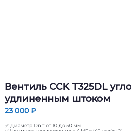
Вентиль CCK T325DL угло
удлиненным штоком
23 000
₽
✅ Диаметр Dn = от 10 до 50 мм