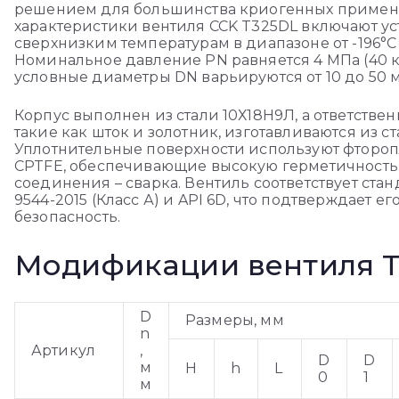
решением для большинства криогенных примен
характеристики вентиля CCK T325DL включают ус
сверхнизким температурам в диапазоне от -196°C
Номинальное давление PN равняется 4 МПа (40 кг
условные диаметры DN варьируются от 10 до 50 
Корпус выполнен из стали 10Х18Н9Л, а ответстве
такие как шток и золотник, изготавливаются из ст
Уплотнительные поверхности используют фтороп
CPTFE, обеспечивающие высокую герметичность.
соединения – сварка. Вентиль соответствует стан
9544-2015 (Класс А) и API 6D, что подтверждает е
безопасность.
Модификации вентиля 
D
Размеры, мм
n
Артикул
,
D
D
м
H
h
L
0
1
м