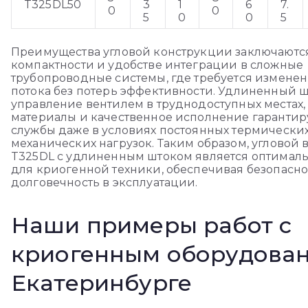
T325DL50
3
1
6
7.
0
0
5
0
0
5
Преимущества угловой конструкции заключаютс
компактности и удобстве интеграции в сложные
трубопроводные системы, где требуется измене
потока без потерь эффективности. Удлиненный ш
управление вентилем в труднодоступных местах,
материалы и качественное исполнение гарантир
службы даже в условиях постоянных термически
механических нагрузок. Таким образом, угловой 
T325DL с удлиненным штоком является оптима
для криогенной техники, обеспечивая безопаснос
долговечность в эксплуатации.
Наши примеры работ с
криогенным оборудован
Екатеринбурге