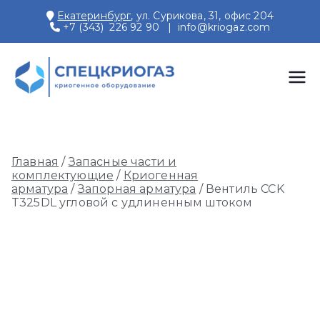
Перейти
Екатеринбург
, ул. Сурикова, 31, офис 204
к
+7 (343) 226 92 90
|
info@kriogaz.com
содержимому
СПЕЦКРИОГАЗ
Производство и поставки
криогенного оборудования,
газовых рамп, моноблоков
Главная
/
Запасные части и
комплектующие
/
Криогенная
арматура
/
Запорная арматура
/ Вентиль CCK
T325DL угловой с удлиненным штоком