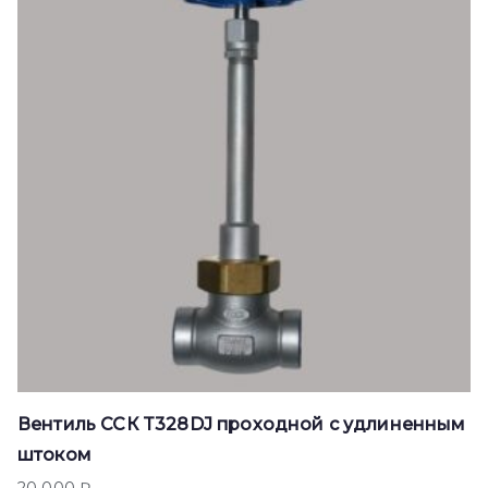
Вентиль ССК T328DJ проходной с удлиненным
штоком