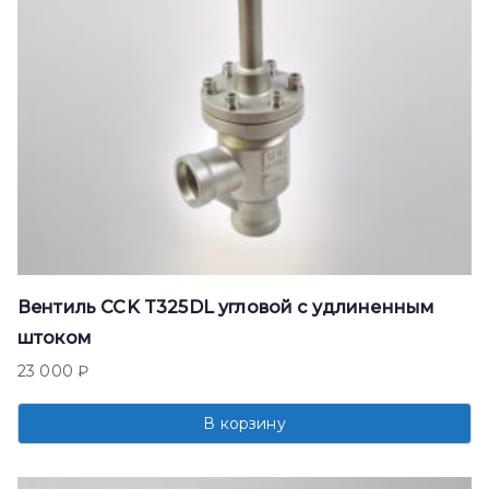
Вентиль CCK T325DL угловой с удлиненным
штоком
23 000
₽
В корзину