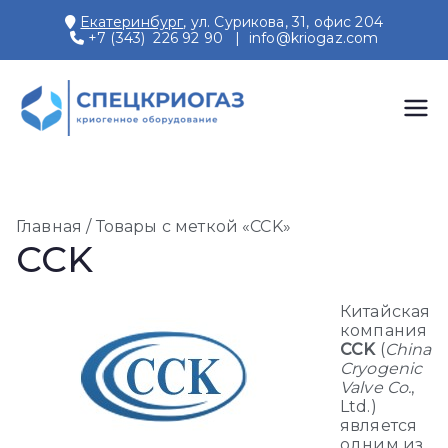
Перейти
Екатеринбург
, ул. Сурикова, 31, офис 204
к
+7 (343) 226 92 90
|
info@kriogaz.com
содержимому
СПЕЦКРИОГАЗ
Производство и поставки
криогенного оборудования,
газовых рамп, моноблоков
Главная
/ Товары с меткой «CCK»
CCK
Китайская
компания
CCK
(
China
Cryogenic
Valve Co.
,
Ltd.)
является
одним из