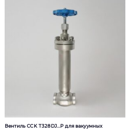
Вентиль CCK T328DJ…P для вакуумных