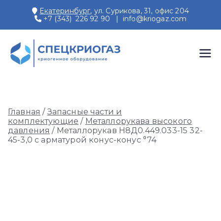
Перейти
Екатеринбург
, ул. Сурикова, 31, офис 204
к
+7 (343) 226 92 90
|
info@kriogaz.com
содержимому
СПЕЦКРИОГАЗ
Производство и поставки
криогенного оборудования,
газовых рамп, моноблоков
Главная
/
Запасные части и
комплектующие
/
Металлорукава высокого
давления
/ Металлорукав Н8Д0.449.033-15 32-
45-3,0 с арматурой конус-конус °74