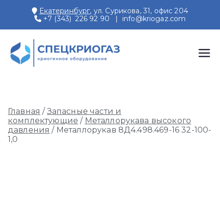
Перейти
Екатеринбург
, ул. Сурикова, 31, офис 204
к
+7 (343) 226 92 90
|
info@kriogaz.com
содержимому
СПЕЦКРИОГАЗ
Производство и поставки
криогенного оборудования,
газовых рамп, моноблоков
Главная
/
Запасные части и
комплектующие
/
Металлорукава высокого
давления
/ Металлорукав 8Д4.498.469-16 32-100-
1,0