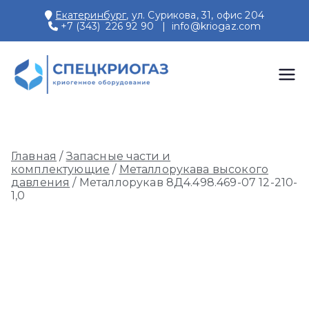
Перейти
Екатеринбург
, ул. Сурикова, 31, офис 204
к
+7 (343) 226 92 90
|
info@kriogaz.com
содержимому
СПЕЦКРИОГАЗ
Производство и поставки
криогенного оборудования,
газовых рамп, моноблоков
Главная
/
Запасные части и
комплектующие
/
Металлорукава высокого
давления
/ Металлорукав 8Д4.498.469-07 12-210-
1,0