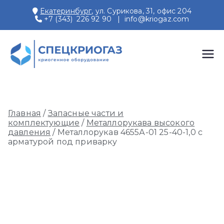
Перейти
Екатеринбург
, ул. Сурикова, 31, офис 204
к
+7 (343) 226 92 90
|
info@kriogaz.com
содержимому
СПЕЦКРИОГАЗ
Производство и поставки
криогенного оборудования,
газовых рамп, моноблоков
Главная
/
Запасные части и
комплектующие
/
Металлорукава высокого
давления
/ Металлорукав 4655А-01 25-40-1,0 с
арматурой под приварку