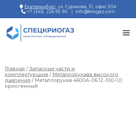
Перейти
Екатеринбург
, ул. Сурикова, 31, офис 204
к
+7 (343) 226 92 90
|
info@kriogaz.com
содержимому
СПЕЦКРИОГАЗ
Производство и поставки
криогенного оборудования,
газовых рамп, моноблоков
Главная
/
Запасные части и
комплектующие
/
Металлорукава высокого
давления
/ Металлорукав 4600А-06 12-100-1,0
криогенный