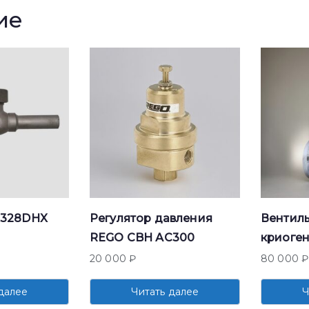
ие
T328DHX
Регулятор давления
Вентиль
REGO CBH АC300
криоге
20 000
₽
80 000
₽
далее
Читать далее
Ч