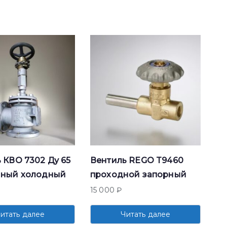
 КВО 7302 Ду 65
Вентиль REGO T9460
нный холодный
проходной запорный
15 000
₽
итать далее
Читать далее