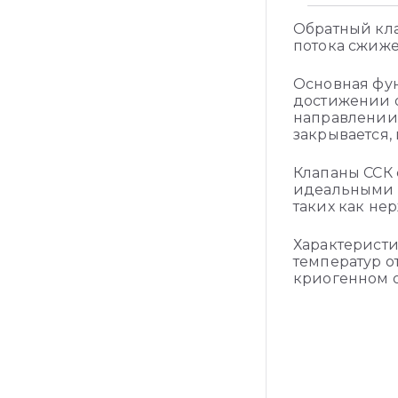
Обратный кла
потока cжиже
Основная фун
достижении о
направлении.
закрывается,
Клапаны ССК 
идеальными д
таких как не
Характеристи
температур о
криогенном о