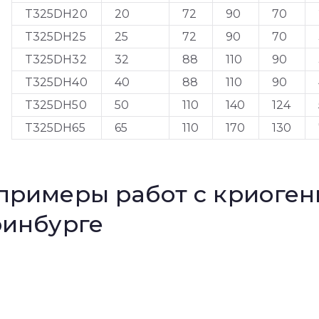
T325DH20
20
72
90
70
T325DH25
25
72
90
70
T325DH32
32
88
110
90
T325DH40
40
88
110
90
T325DH50
50
110
140
124
T325DH65
65
110
170
130
примеры работ с криоге
ринбурге