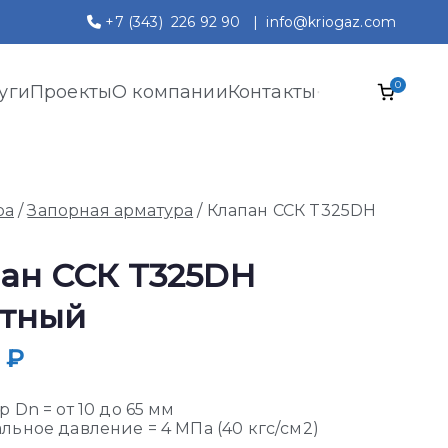
+7 (343) 226 92 90
|
info@kriogaz.com
0
уги
Проекты
О компании
Контакты
ра
/
Запорная арматура
/ Клапан ССК T325DH
ан ССК T325DH
атный
0
₽
 Dn = от 10 до 65 мм
ьное давление = 4 МПа (40 кгс/см2)