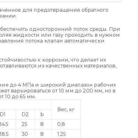
наченное для предотвращения обратного
вании.
 обеспечить односторонний поток среды. При
оляя жидкости или газу проходить в нужном
авления потока клапан автоматически
тойчивостью к коррозии, что делает их
отавливаются из качественных материалов,
ние до 4 МПа и широкий диапазон рабочих
ет варьироваться от 10 мм до 200 мм, но в
 10 до 65 мм.
Вес, кг
D1
D2
b
14.5
25
8
0.8
18.5
30
8
1.25