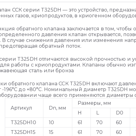
пан ССК серии T325DH — это устройство, предназ
нных газов, криопродуктов, в криогенном оборудо
кция обратного клапана заключается в том, чтобы
пределенного давления клапан открывается, позв
 В случае снижения давления или изменения напр
 предотвращая обратный поток.
серии T325DH отличаются высокой прочностью и ус
ля работы с криопродуктами. Клапаны обычно изг
ржавеющая сталь или бронза
ки обратного клапана ССК T325DH включают давле
т -196°C до +80°C. Номинальный диаметр T325DH мож
борудовании чаще всего применяются диаметры от
Размеры, мм
Артикул
Dn, мм
H
L
D0
T325DH10
10
61
70
60
T325DH15
15
61
70
60