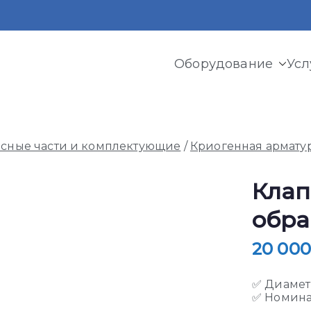
Оборудование
Усл
и криогенного оборудования, газовых рамп, моноблоков
асные части и комплектующие
/
Криогенная армату
Клап
обр
20 00
✅ Диаметр
✅ Номинал