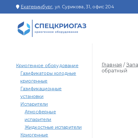
Перейти
Екатеринбург
, ул. Сурикова, 31, офис 204
к
содержимому
СПЕЦКРИОГАЗ
Производство и поставк
Главная
/
Зап
Криогенное оборудование
обратный
Газификаторы холодные
криогенные
Газификационные
установки
Испарители
Атмосферные
испарители
Жидкостные испарители
Криогенные