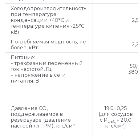
Холодопроизводительность
при температуре
конденсации +40°С и
2,
температуре кипения -25°С,
кВт
Потребляемая мощность, не
2,
более, кВт
Питание:
– трехфазный переменный
50
ток частотой, Гц
380
– напряжение в сети
питания, В
Давление СО₂,
19,0±0,25
поддерживаемое в
(для сосудов
резервуаре (давление
с Р
= 20,0
раб.
настройки ТРМ), кгс/см²
кгс/см²)