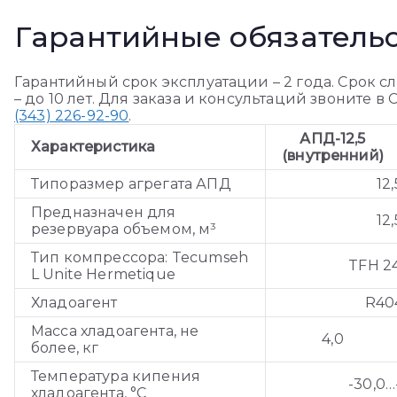
Гарантийные обязатель
Гарантийный срок эксплуатации – 2 года. Срок с
– до 10 лет. Для заказа и консультаций звоните 
(343) 226-92-90
.
АПД-12,5
Характеристика
(внутренний)
Типоразмер агрегата АПД
12,
Предназначен для
12,
резервуара объемом, м³
Тип компрессора: Tecumseh
TFH 2
L Unite Hermetique
Хладоагент
R40
Масса хладоагента, не
4,0
более, кг
Температура кипения
-30,0…
хладоагента, °С