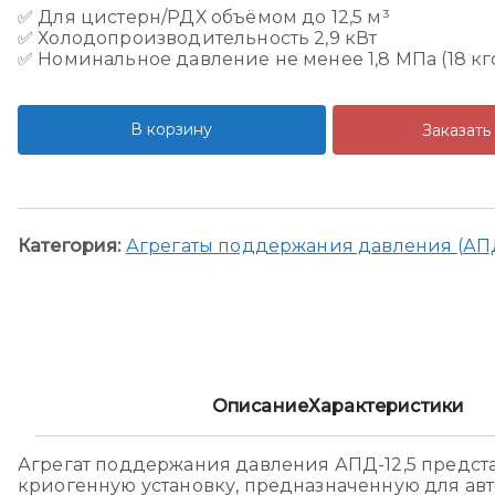
✅ Для цистерн/РДХ объёмом до 12,5 м³
✅ Холодопроизводительность 2,9 кВт
✅ Номинальное давление не менее 1,8 МПа (18 кг
В корзину
Заказать
Категория:
Агрегаты поддержания давления (АП
Описание
Характеристики
Агрегат поддержания давления АПД-12,5 предст
криогенную установку, предназначенную для ав