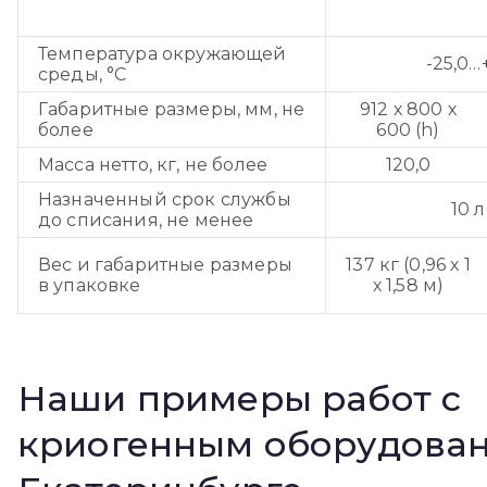
Температура окружающей
-25,0…
среды, °С
Габаритные размеры, мм, не
912 х 800 х
более
600 (h)
Масса нетто, кг, не более
120,0
Назначенный срок службы
10 л
до списания, не менее
Вес и габаритные размеры
137 кг (0,96 х 1
в упаковке
х 1,58 м)
Наши примеры работ с
криогенным оборудован