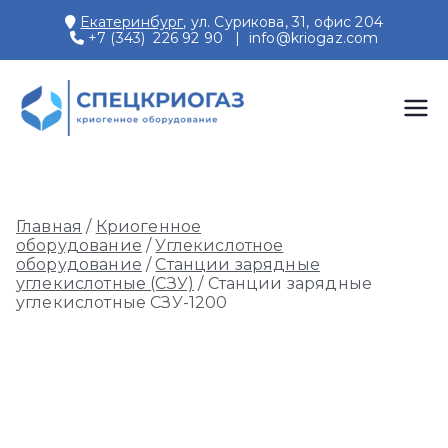
Перейти
Екатеринбург
, ул. Сурикова, 31, офис 204
к
+7 (343) 226 92 90
|
info@kriogaz.com
содержимому
СПЕЦКРИОГАЗ
Производство и поставки
криогенного оборудования,
газовых рамп, моноблоков
Главная
/
Криогенное
оборудование
/
Углекислотное
оборудование
/
Станции зарядные
углекислотные (СЗУ)
/ Станции зарядные
углекислотные СЗУ-1200