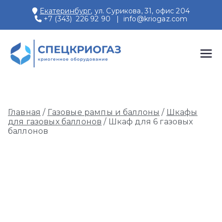
Перейти
Екатеринбург
, ул. Сурикова, 31, офис 204
к
+7 (343) 226 92 90
|
info@kriogaz.com
содержимому
СПЕЦКРИОГАЗ
Производство и поставки
криогенного оборудования,
газовых рамп, моноблоков
Главная
/
Газовые рампы и баллоны
/
Шкафы
для газовых баллонов
/ Шкаф для 6 газовых
баллонов