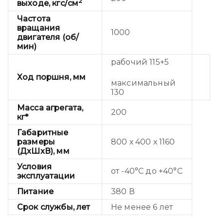
2
выходе, кгс/см
Частота
вращания
1000
двигателя (об/
мин)
рабочий 115+5
Ход поршня, мм
максимальный
130
Масса агрегата,
200
кг*
Габаритные
размеры
800 х 400 х 1160
(ДxШxВ), мм
Условия
от -40°С до +40°С
эксплуатации
Питание
380 В
Срок службы, лет
Не менее 6 лет