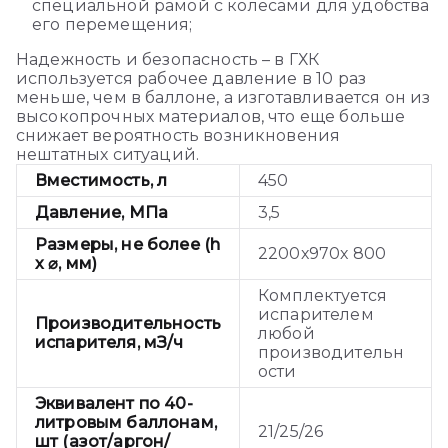
специальной рамой с колесами для удобства
его перемещения;
Надежность и безопасность – в ГХК
используется рабочее давление в 10 раз
меньше, чем в баллоне, а изготавливается он из
высокопрочных материалов, что еще больше
снижает вероятность возникновения
нештатных ситуаций.
Вместимость, л
450
Давление, МПа
3,5
Размеры, не более (h
2200х970х 800
х ⌀, мм)
Комплектуется
испарителем
Производительность
любой
испарителя, мЗ/ч
производительн
ости
Эквивалент по 40-
литровым баллонам,
21/25/26
шт (азот/аргон/