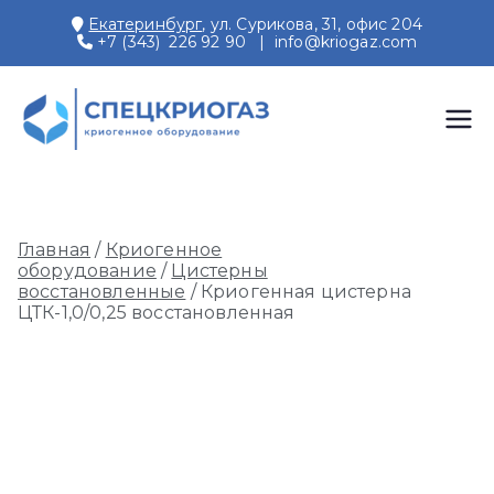
Перейти
Екатеринбург
, ул. Сурикова, 31, офис 204
к
+7 (343) 226 92 90
|
info@kriogaz.com
содержимому
СПЕЦКРИОГАЗ
Производство и поставки
криогенного оборудования,
газовых рамп, моноблоков
Главная
/
Криогенное
оборудование
/
Цистерны
восстановленные
/ Криогенная цистерна
ЦТК-1,0/0,25 восстановленная