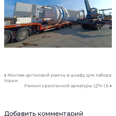
Навигация
Монтаж аргоновой рампы в шкафу для лабора
тории
Ремонт криогенной арматуры ЦТК-1,6
по
записям
Добавить комментарий