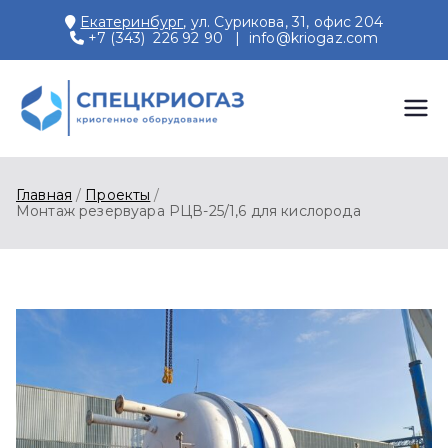
Перейти
Екатеринбург
, ул. Сурикова, 31, офис 204
к
+7 (343) 226 92 90
|
info@kriogaz.com
содержимому
СПЕЦКРИОГАЗ
Производство и поставки
криогенного оборудования,
газовых рамп, моноблоков
Главная
Проекты
Монтаж резервуара РЦВ-25/1,6 для кислорода